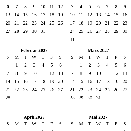
6
7
8
9
10
11
12
3
4
5
6
7
8
9
13
14
15
16
17
18
19
10
11
12
13
14
15
16
20
21
22
23
24
25
26
17
18
19
20
21
22
23
27
28
29
30
31
24
25
26
27
28
29
30
31
Februar 2027
Marz 2027
S
M
T
W
T
F
S
S
M
T
W
T
F
S
1
2
3
4
5
6
1
2
3
4
5
6
7
8
9
10
11
12
13
7
8
9
10
11
12
13
14
15
16
17
18
19
20
14
15
16
17
18
19
20
21
22
23
24
25
26
27
21
22
23
24
25
26
27
28
28
29
30
31
April 2027
Mai 2027
S
M
T
W
T
F
S
S
M
T
W
T
F
S