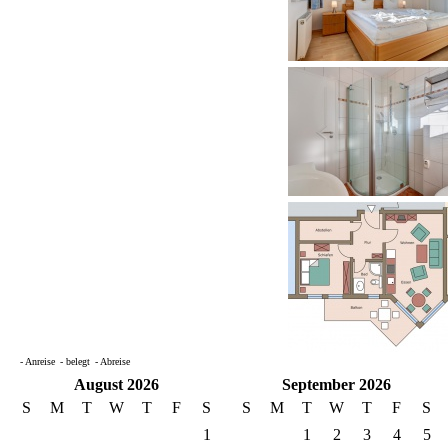
- Anreise
- belegt
- Abreise
August 2026
September 2026
S
M
T
W
T
F
S
S
M
T
W
T
F
S
1
1
2
3
4
5