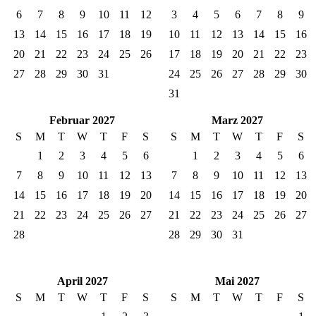
6
7
8
9
10
11
12
3
4
5
6
7
8
9
13
14
15
16
17
18
19
10
11
12
13
14
15
16
20
21
22
23
24
25
26
17
18
19
20
21
22
23
27
28
29
30
31
24
25
26
27
28
29
30
31
Februar 2027
Marz 2027
S
M
T
W
T
F
S
S
M
T
W
T
F
S
1
2
3
4
5
6
1
2
3
4
5
6
7
8
9
10
11
12
13
7
8
9
10
11
12
13
14
15
16
17
18
19
20
14
15
16
17
18
19
20
21
22
23
24
25
26
27
21
22
23
24
25
26
27
28
28
29
30
31
April 2027
Mai 2027
S
M
T
W
T
F
S
S
M
T
W
T
F
S