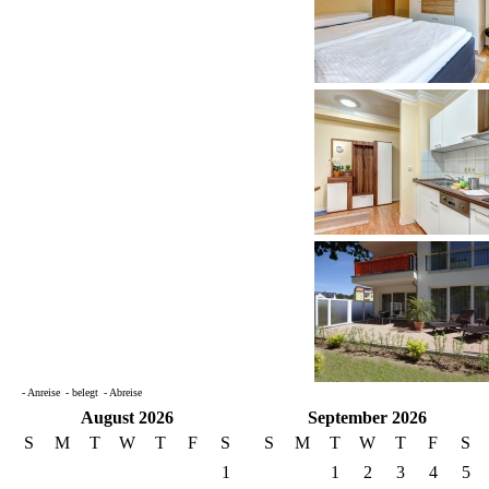
- Anreise
- belegt
- Abreise
August 2026
September 2026
S
M
T
W
T
F
S
S
M
T
W
T
F
S
1
1
2
3
4
5