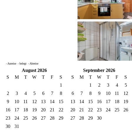
- Anreise
- belegt
- Abreise
August 2026
September 2026
S
M
T
W
T
F
S
S
M
T
W
T
F
S
1
1
2
3
4
5
2
3
4
5
6
7
8
6
7
8
9
10
11
12
9
10
11
12
13
14
15
13
14
15
16
17
18
19
16
17
18
19
20
21
22
20
21
22
23
24
25
26
23
24
25
26
27
28
29
27
28
29
30
30
31