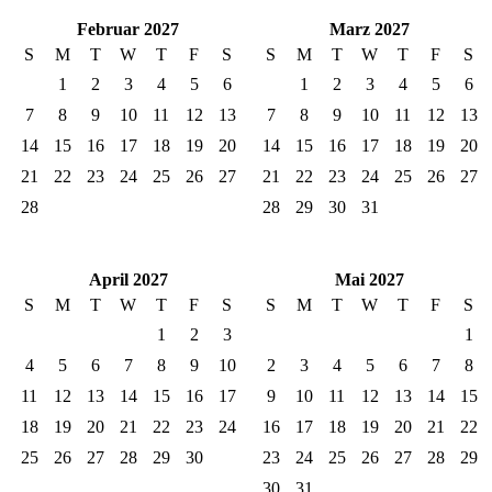
Februar 2027
Marz 2027
S
M
T
W
T
F
S
S
M
T
W
T
F
S
1
2
3
4
5
6
1
2
3
4
5
6
7
8
9
10
11
12
13
7
8
9
10
11
12
13
14
15
16
17
18
19
20
14
15
16
17
18
19
20
21
22
23
24
25
26
27
21
22
23
24
25
26
27
28
28
29
30
31
April 2027
Mai 2027
S
M
T
W
T
F
S
S
M
T
W
T
F
S
1
2
3
1
4
5
6
7
8
9
10
2
3
4
5
6
7
8
11
12
13
14
15
16
17
9
10
11
12
13
14
15
18
19
20
21
22
23
24
16
17
18
19
20
21
22
25
26
27
28
29
30
23
24
25
26
27
28
29
30
31