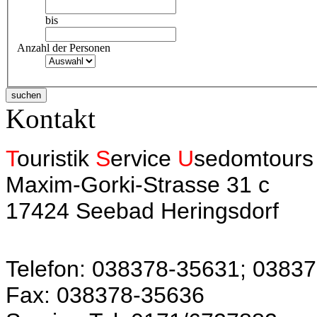
bis
Anzahl der Personen
Kontakt
T
ouristik
S
ervice
U
sedomtours
Maxim-Gorki-Strasse 31 c
17424 Seebad Heringsdorf
Telefon: 038378-35631; 0383
Fax: 038378-35636