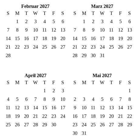
Februar 2027
Marz 2027
S
M
T
W
T
F
S
S
M
T
W
T
F
S
1
2
3
4
5
6
1
2
3
4
5
6
7
8
9
10
11
12
13
7
8
9
10
11
12
13
14
15
16
17
18
19
20
14
15
16
17
18
19
20
21
22
23
24
25
26
27
21
22
23
24
25
26
27
28
28
29
30
31
April 2027
Mai 2027
S
M
T
W
T
F
S
S
M
T
W
T
F
S
1
2
3
1
4
5
6
7
8
9
10
2
3
4
5
6
7
8
11
12
13
14
15
16
17
9
10
11
12
13
14
15
18
19
20
21
22
23
24
16
17
18
19
20
21
22
25
26
27
28
29
30
23
24
25
26
27
28
29
30
31