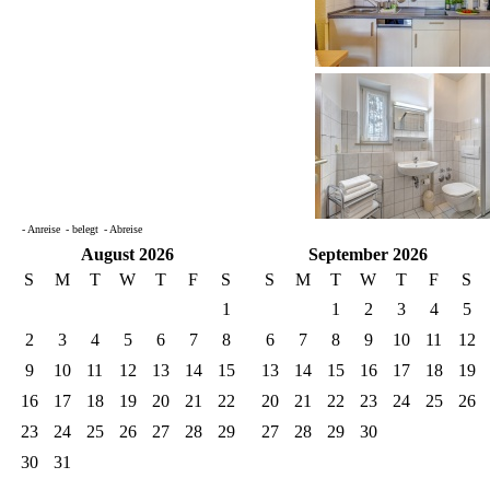
- Anreise
- belegt
- Abreise
August 2026
September 2026
S
M
T
W
T
F
S
S
M
T
W
T
F
S
1
1
2
3
4
5
2
3
4
5
6
7
8
6
7
8
9
10
11
12
9
10
11
12
13
14
15
13
14
15
16
17
18
19
16
17
18
19
20
21
22
20
21
22
23
24
25
26
23
24
25
26
27
28
29
27
28
29
30
30
31