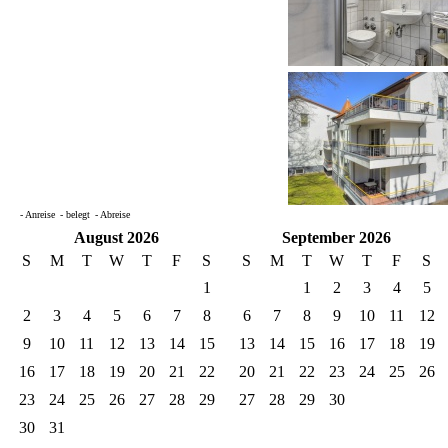
- Anreise
- belegt
- Abreise
August 2026
September 2026
S
M
T
W
T
F
S
S
M
T
W
T
F
S
1
1
2
3
4
5
2
3
4
5
6
7
8
6
7
8
9
10
11
12
9
10
11
12
13
14
15
13
14
15
16
17
18
19
16
17
18
19
20
21
22
20
21
22
23
24
25
26
23
24
25
26
27
28
29
27
28
29
30
30
31