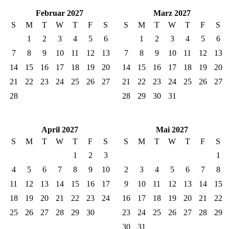
Februar 2027
Marz 2027
S
M
T
W
T
F
S
S
M
T
W
T
F
S
1
2
3
4
5
6
1
2
3
4
5
6
7
8
9
10
11
12
13
7
8
9
10
11
12
13
14
15
16
17
18
19
20
14
15
16
17
18
19
20
21
22
23
24
25
26
27
21
22
23
24
25
26
27
28
28
29
30
31
April 2027
Mai 2027
S
M
T
W
T
F
S
S
M
T
W
T
F
S
1
2
3
1
4
5
6
7
8
9
10
2
3
4
5
6
7
8
11
12
13
14
15
16
17
9
10
11
12
13
14
15
18
19
20
21
22
23
24
16
17
18
19
20
21
22
25
26
27
28
29
30
23
24
25
26
27
28
29
30
31