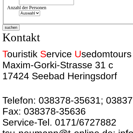
Anzahl der Personen
Kontakt
T
ouristik
S
ervice
U
sedomtours
Maxim-Gorki-Strasse 31 c
17424 Seebad Heringsdorf
Telefon: 038378-35631; 0383
Fax: 038378-35636
Service-Tel. 0171/6727882