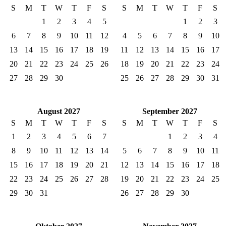
S
M
T
W
T
F
S
S
M
T
W
T
F
S
1
2
3
4
5
1
2
3
6
7
8
9
10
11
12
4
5
6
7
8
9
10
13
14
15
16
17
18
19
11
12
13
14
15
16
17
20
21
22
23
24
25
26
18
19
20
21
22
23
24
27
28
29
30
25
26
27
28
29
30
31
August 2027
September 2027
S
M
T
W
T
F
S
S
M
T
W
T
F
S
1
2
3
4
5
6
7
1
2
3
4
8
9
10
11
12
13
14
5
6
7
8
9
10
11
15
16
17
18
19
20
21
12
13
14
15
16
17
18
22
23
24
25
26
27
28
19
20
21
22
23
24
25
29
30
31
26
27
28
29
30