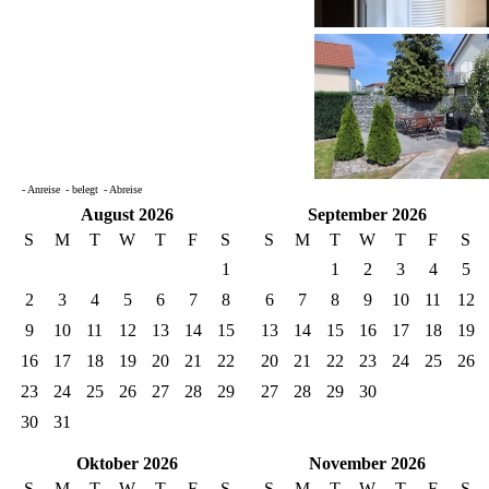
- Anreise
- belegt
- Abreise
August 2026
September 2026
S
M
T
W
T
F
S
S
M
T
W
T
F
S
1
1
2
3
4
5
2
3
4
5
6
7
8
6
7
8
9
10
11
12
9
10
11
12
13
14
15
13
14
15
16
17
18
19
16
17
18
19
20
21
22
20
21
22
23
24
25
26
23
24
25
26
27
28
29
27
28
29
30
30
31
Oktober 2026
November 2026
S
M
T
W
T
F
S
S
M
T
W
T
F
S