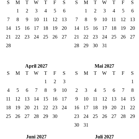
S
M
T
W
T
F
S
S
M
T
W
T
F
S
1
2
3
4
5
6
1
2
3
4
5
6
7
8
9
10
11
12
13
7
8
9
10
11
12
13
14
15
16
17
18
19
20
14
15
16
17
18
19
20
21
22
23
24
25
26
27
21
22
23
24
25
26
27
28
28
29
30
31
April 2027
Mai 2027
S
M
T
W
T
F
S
S
M
T
W
T
F
S
1
2
3
1
4
5
6
7
8
9
10
2
3
4
5
6
7
8
11
12
13
14
15
16
17
9
10
11
12
13
14
15
18
19
20
21
22
23
24
16
17
18
19
20
21
22
25
26
27
28
29
30
23
24
25
26
27
28
29
30
31
Juni 2027
Juli 2027