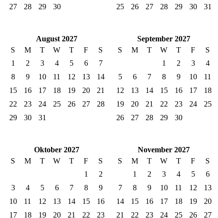
27
28
29
30
25
26
27
28
29
30
31
August 2027
September 2027
S
M
T
W
T
F
S
S
M
T
W
T
F
S
1
2
3
4
5
6
7
1
2
3
4
8
9
10
11
12
13
14
5
6
7
8
9
10
11
15
16
17
18
19
20
21
12
13
14
15
16
17
18
22
23
24
25
26
27
28
19
20
21
22
23
24
25
29
30
31
26
27
28
29
30
Oktober 2027
November 2027
S
M
T
W
T
F
S
S
M
T
W
T
F
S
1
2
1
2
3
4
5
6
3
4
5
6
7
8
9
7
8
9
10
11
12
13
10
11
12
13
14
15
16
14
15
16
17
18
19
20
17
18
19
20
21
22
23
21
22
23
24
25
26
27