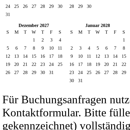
24
25
26
27
28
29
30
28
29
30
31
Dezember 2027
Januar 2028
S
M
T
W
T
F
S
S
M
T
W
T
F
S
1
2
3
4
1
5
6
7
8
9
10
11
2
3
4
5
6
7
8
12
13
14
15
16
17
18
9
10
11
12
13
14
15
19
20
21
22
23
24
25
16
17
18
19
20
21
22
26
27
28
29
30
31
23
24
25
26
27
28
29
30
31
Für Buchungsanfragen nutze
Kontaktformular. Bitte fülle
gekennzeichnet) vollständig