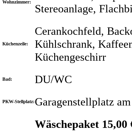
Wohnzimmer:
Stereoanlage, Flachb
Cerankochfeld, Backo
Kühlschrank, Kaffeem
Küchenzeile:
Küchengeschirr
DU/WC
Bad:
Garagenstellplatz a
PKW-Stellplatz:
Wäschepaket 15,00 €