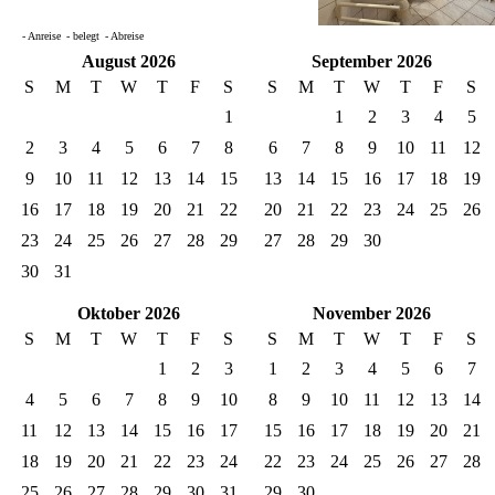
- Anreise
- belegt
- Abreise
August 2026
September 2026
S
M
T
W
T
F
S
S
M
T
W
T
F
S
1
1
2
3
4
5
2
3
4
5
6
7
8
6
7
8
9
10
11
12
9
10
11
12
13
14
15
13
14
15
16
17
18
19
16
17
18
19
20
21
22
20
21
22
23
24
25
26
23
24
25
26
27
28
29
27
28
29
30
30
31
Oktober 2026
November 2026
S
M
T
W
T
F
S
S
M
T
W
T
F
S
1
2
3
1
2
3
4
5
6
7
4
5
6
7
8
9
10
8
9
10
11
12
13
14
11
12
13
14
15
16
17
15
16
17
18
19
20
21
18
19
20
21
22
23
24
22
23
24
25
26
27
28
25
26
27
28
29
30
31
29
30