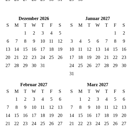
Dezember 2026
Januar 2027
S
M
T
W
T
F
S
S
M
T
W
T
F
S
1
2
3
4
5
1
2
6
7
8
9
10
11
12
3
4
5
6
7
8
9
13
14
15
16
17
18
19
10
11
12
13
14
15
16
20
21
22
23
24
25
26
17
18
19
20
21
22
23
27
28
29
30
31
24
25
26
27
28
29
30
31
Februar 2027
Marz 2027
S
M
T
W
T
F
S
S
M
T
W
T
F
S
1
2
3
4
5
6
1
2
3
4
5
6
7
8
9
10
11
12
13
7
8
9
10
11
12
13
14
15
16
17
18
19
20
14
15
16
17
18
19
20
21
22
23
24
25
26
27
21
22
23
24
25
26
27