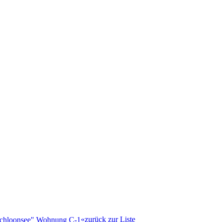
«zurück zur Liste
chloonsee" Wohnung C-1