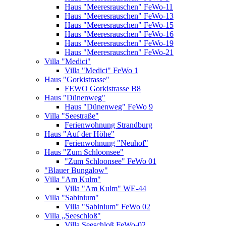
Haus "Meeresrauschen" FeWo-11
Haus "Meeresrauschen" FeWo-13
Haus "Meeresrauschen" FeWo-15
Haus "Meeresrauschen" FeWo-16
Haus "Meeresrauschen" FeWo-19
Haus "Meeresrauschen" FeWo-21
Villa "Medici"
Villa "Medici" FeWo 1
Haus "Gorkistrasse"
FEWO Gorkistrasse B8
Haus "Dünenweg"
Haus "Dünenweg" FeWo 9
Villa "Seestraße"
Ferienwohnung Strandburg
Haus "Auf der Höhe"
Ferienwohnung "Neuhof"
Haus "Zum Schloonsee"
"Zum Schloonsee" FeWo 01
"Blauer Bungalow"
Villa "Am Kulm"
Villa "Am Kulm" WE-44
Villa "Sabinium"
Villa "Sabinium" FeWo 02
Villa „Seeschloß"
Villa Seeschloß FeWo-02