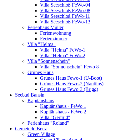
Villa Seeschloß FeWo-04
Villa Seeschloß FeWo-08
Villa Seeschloß FeWo-11
Villa Seeschloß FeWo-13
Ferienhaus Müller
Ferienwohnung
Ferienzimmer
Villa "Helma"
Villa "Helma" FeWo-1
Villa "Helma" FeWo-2
Villa "Sonnenschein"
Villa "Sonnenschein" Fewo 8
Grünes Haus
Grünes Haus Fewo-1 (U-Boot)
Grünes Haus Fewo-2 (Nautilus)
Grünes Haus Fewo-3 (Brigg)
Seebad Bansin
Kapitänshaus
Kapitänshaus - FeWo 1
Kapitänshaus - FeWo 2
Villa "Gertrud"
Ferienhaus "Roland"
Gemeinde Benz
Green Village
Green Village App. 4