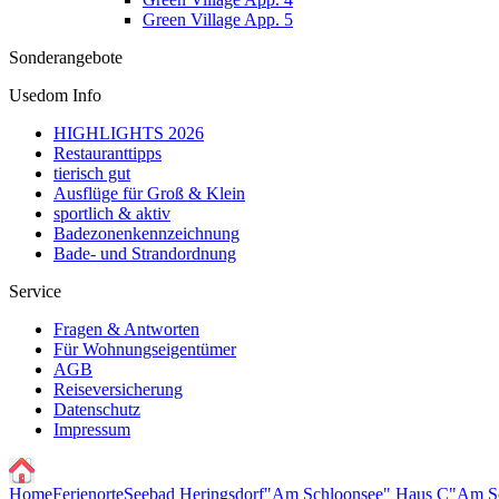
Green Village App. 5
Sonderangebote
Usedom Info
HIGHLIGHTS 2026
Restauranttipps
tierisch gut
Ausflüge für Groß & Klein
sportlich & aktiv
Badezonenkennzeichnung
Bade- und Strandordnung
Service
Fragen & Antworten
Für Wohnungseigentümer
AGB
Reiseversicherung
Datenschutz
Impressum
Home
Ferienorte
Seebad Heringsdorf
"Am Schloonsee" Haus C
"Am S