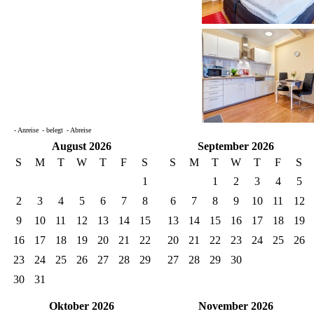
- Anreise
- belegt
- Abreise
August 2026
September 2026
S
M
T
W
T
F
S
S
M
T
W
T
F
S
1
1
2
3
4
5
2
3
4
5
6
7
8
6
7
8
9
10
11
12
9
10
11
12
13
14
15
13
14
15
16
17
18
19
16
17
18
19
20
21
22
20
21
22
23
24
25
26
23
24
25
26
27
28
29
27
28
29
30
30
31
Oktober 2026
November 2026