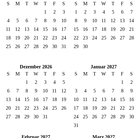
S
M
T
W
T
F
S
S
M
T
W
T
F
S
1
2
3
1
2
3
4
5
6
7
4
5
6
7
8
9
10
8
9
10
11
12
13
14
11
12
13
14
15
16
17
15
16
17
18
19
20
21
18
19
20
21
22
23
24
22
23
24
25
26
27
28
25
26
27
28
29
30
31
29
30
Dezember 2026
Januar 2027
S
M
T
W
T
F
S
S
M
T
W
T
F
S
1
2
3
4
5
1
2
6
7
8
9
10
11
12
3
4
5
6
7
8
9
13
14
15
16
17
18
19
10
11
12
13
14
15
16
20
21
22
23
24
25
26
17
18
19
20
21
22
23
27
28
29
30
31
24
25
26
27
28
29
30
31
Februar 2027
Marz 2027